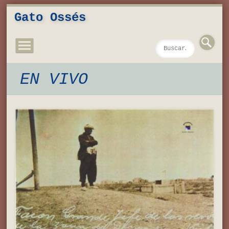
Novedades
Contacto
Inicio
Música
Textos
Videos
Fotos
Gato Ossés
EN VIVO