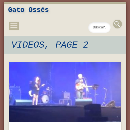
Novedades
Contacto
Inicio
Música
Textos
Videos
Fotos
Gato Ossés
VIDEOS, PAGE 2