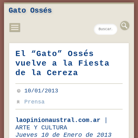
Novedades
Contacto
Inicio
Música
Textos
Videos
Fotos
Gato Ossés
El “Gato” Ossés
vuelve a la Fiesta
de la Cereza
10/01/2013
Prensa
laopinionaustral.com.ar
|
ARTE Y CULTURA
Jueves 10 de Enero de 2013