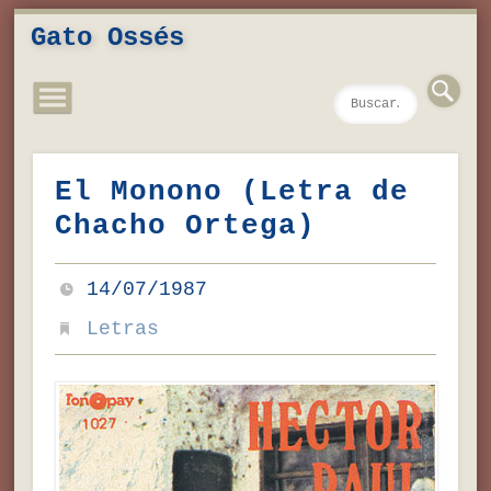
Novedades
Contacto
Inicio
Música
Textos
Videos
Fotos
Gato Ossés
El Monono (Letra de
Chacho Ortega)
14/07/1987
Letras