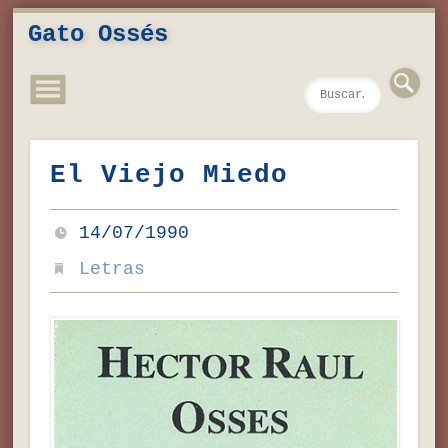
Novedades
Contacto
Inicio
Música
Textos
Videos
Fotos
Gato Ossés
El Viejo Miedo
14/07/1990
Letras