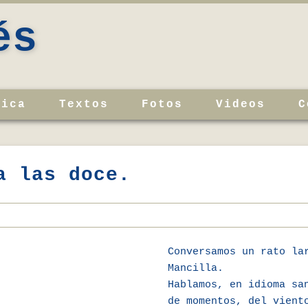
és
sica
Textos
Fotos
Videos
C
a las doce.
Conversamos un rato la
Mancilla.
Hablamos, en idioma sa
de momentos, del vient