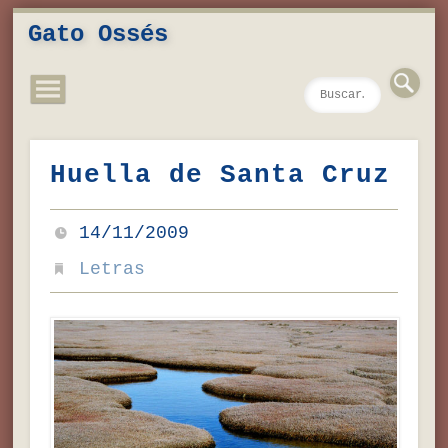
Novedades
Contacto
Inicio
Música
Textos
Videos
Fotos
Gato Ossés
Huella de Santa Cruz
14/11/2009
Letras