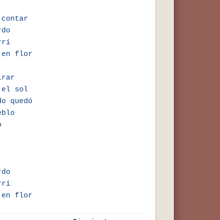
 contar
rdo
rrí
 en flor
irar
 el sol
do quedó
eblo
o
rdo
rrí
 en flor