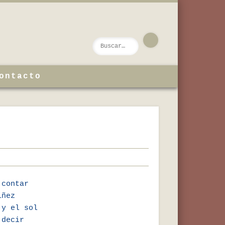
ontacto
 contar
iñez
 y el sol
 decir