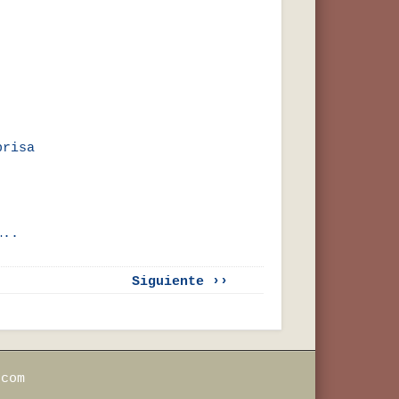
prisa
…..
Siguiente ››
.com