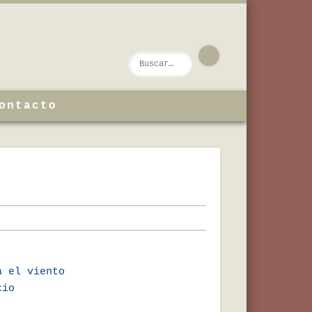
ontacto
a el viento
cio