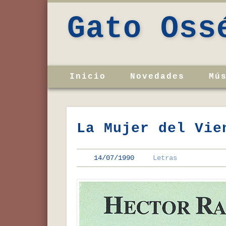
Gato Oss
Inicio
Novedades
Mú
La Mujer del Vie
14/07/1990
Letras