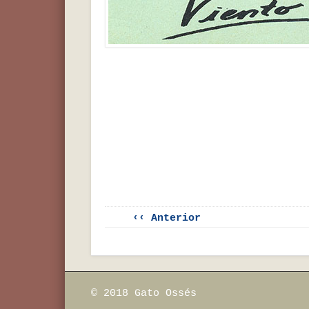
‹‹ Anterior
© 2018 Gato Ossés