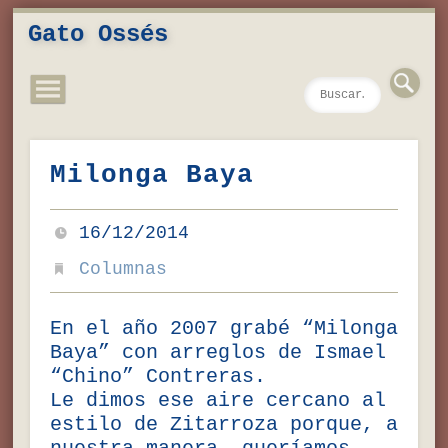
Novedades
Contacto
Inicio
Música
Textos
Videos
Fotos
Gato Ossés
Milonga Baya
16/12/2014
Columnas
En el año 2007 grabé “Milonga
Baya” con arreglos de Ismael
“Chino” Contreras.
Le dimos ese aire cercano al
estilo de Zitarroza porque, a