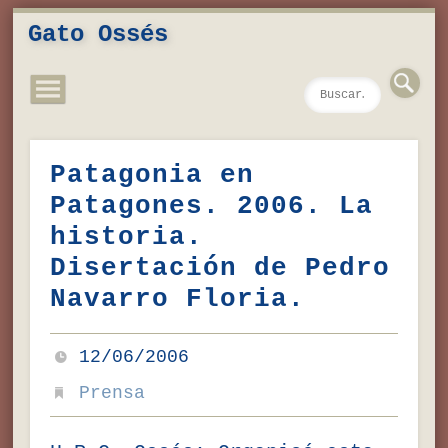
Novedades
Contacto
Inicio
Música
Textos
Videos
Fotos
Gato Ossés
Patagonia en
Patagones. 2006. La
historia.
Disertación de Pedro
Navarro Floria.
12/06/2006
Prensa