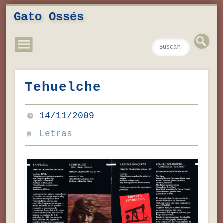
Novedades
Contacto
Inicio
Música
Textos
Videos
Fotos
Gato Ossés
Tehuelche
14/11/2009
Letras