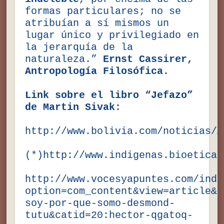
formas particulares; no se
atribuían a sí mismos un
lugar único y privilegiado en
la jerarquía de la
naturaleza.”
Ernst Cassirer,
Antropología Filosófica.
Link sobre el libro “Jefazo”
de Martin Sivak:
http://www.bolivia.com/noticias/A
(*)
http://www.indigenas.bioetica.
http://www.vocesyapuntes.com/inde
option=com_content&view=article&i
soy-por-que-somo-desmond-
tutu&catid=20:hector-qgatoq-