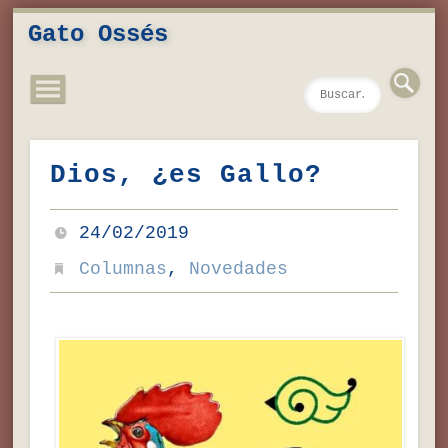
Novedades
Contacto
Inicio
Música
Textos
Videos
Fotos
Gato Ossés
Dios, ¿es Gallo?
24/02/2019
Columnas
,
Novedades