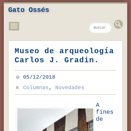
Novedades
Contacto
Inicio
Música
Textos
Videos
Fotos
Gato Ossés
Museo de arqueología
Carlos J. Gradin.
05/12/2018
Columnas
,
Novedades
A
fines
de