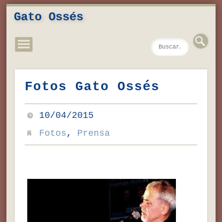
Novedades
Contacto
Inicio
Música
Textos
Videos
Fotos
Gato Ossés
Fotos Gato Ossés
10/04/2015
Fotos
,
Prensa