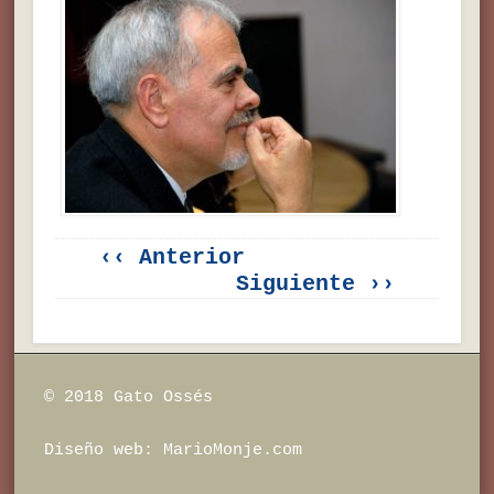
‹‹ Anterior
Siguiente ››
© 2018 Gato Ossés
Diseño web:
MarioMonje.com