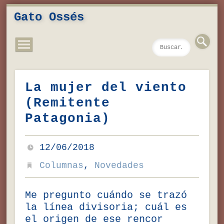
Novedades
Contacto
Inicio
Música
Textos
Videos
Fotos
Gato Ossés
La mujer del viento
(Remitente
Patagonia)
12/06/2018
Columnas
,
Novedades
Me pregunto cuándo se trazó
la línea divisoria; cuál es
el origen de ese rencor